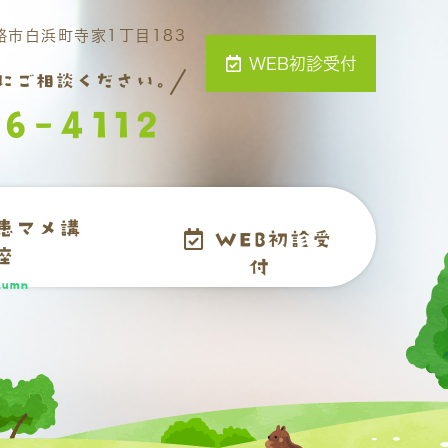
姫路市白浜町寺家1丁目183
WEB初診受付
にご相談ください。
6-4112
患マメ講
WEB初診受
座
付
lumn