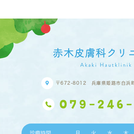
〒672-8012
兵庫県姫路市白浜町
079-246-
診療時間
月
火
水
木