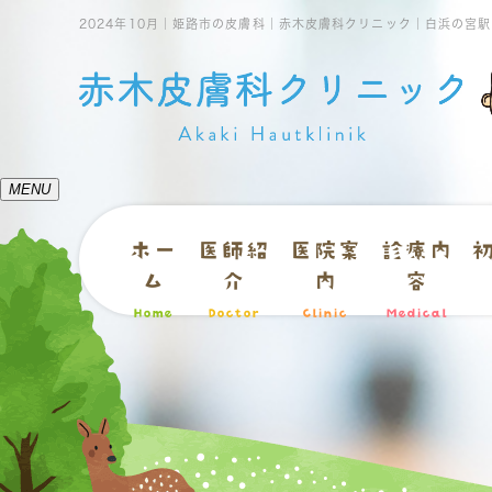
2024年10月｜姫路市の皮膚科｜赤木皮膚科クリニック｜白浜の宮
MENU
ホー
医師紹
医院案
診療内
ム
介
内
容
Home
Doctor
Clinic
Medical