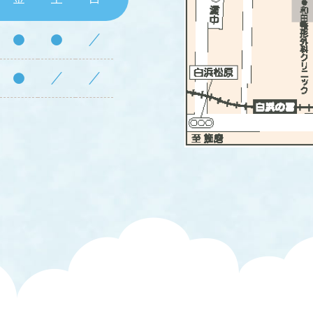
●
●
／
●
／
／