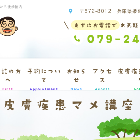
駅から徒歩圏内
〒672-8012 兵庫県
まずはお電話で
お気軽
079-24
初診の方
予約につい
お知ら
アクセ
皮膚疾
へ
て
せ
ス
First
Appointment
News
Access
Co
皮膚疾患マメ講座