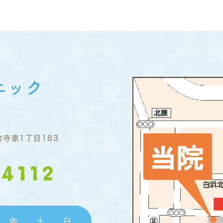
寺家1丁目183
4112
金
土
日