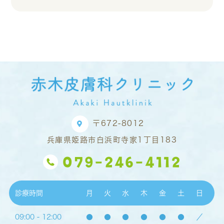
〒672-8012
兵庫県姫路市白浜町寺家1丁目183
079-246-4112
診療時間
月
火
水
木
金
土
日
09:00 - 12:00
●
●
●
●
●
●
／